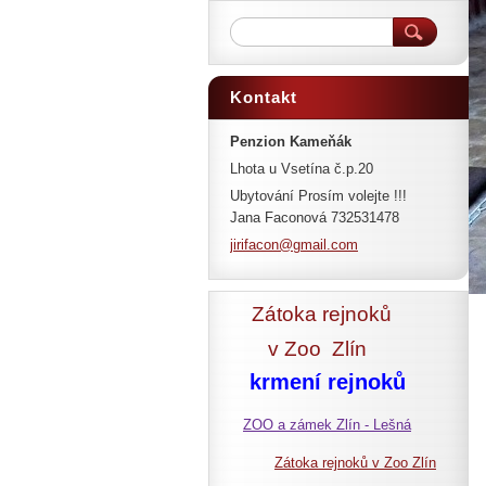
Kontakt
Penzion Kameňák
Lhota u Vsetína č.p.20
Ubytování Prosím volejte !!!
Jana Faconová 732531478
jirifaco
n@gmail.
com
Zátoka rejnoků
v Zoo
Zlín
krmení rejnoků
ZOO a zámek Zlín - Lešná