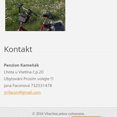
Kontakt
Penzion Kameňák
Lhota u Vsetína č.p.20
Ubytování Prosím volejte !!!
Jana Faconová 732531478
jirifaco
n@gmail.
com
© 2014 Všechna práva vyhrazena.