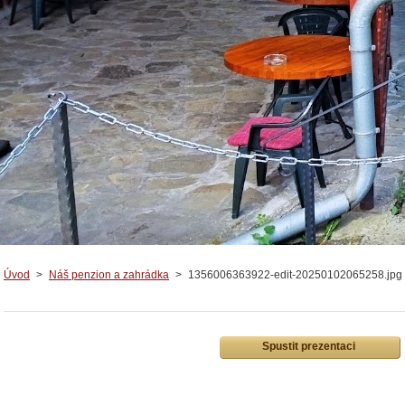
Úvod
>
Náš penzion a zahrádka
>
1356006363922-edit-20250102065258.jpg
Spustit prezentaci