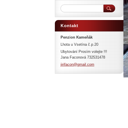
Kontakt
Penzion Kameňák
Lhota u Vsetína č.p.20
Ubytování Prosím volejte !!!
Jana Faconová 732531478
jirifaco
n@gmail.
com