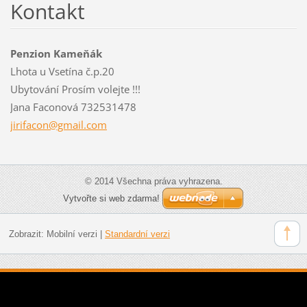
Kontakt
Penzion Kameňák
Lhota u Vsetína č.p.20
Ubytování Prosím volejte !!!
Jana Faconová 732531478
jirifaco
n@gmail.
com
© 2014 Všechna práva vyhrazena.
Vytvořte si web zdarma!
Zobrazit:
Mobilní verzi
|
Standardní verzi