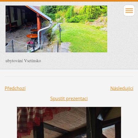
ubytování Vsetínsko
Předchozí
Následující
Spustit prezentaci