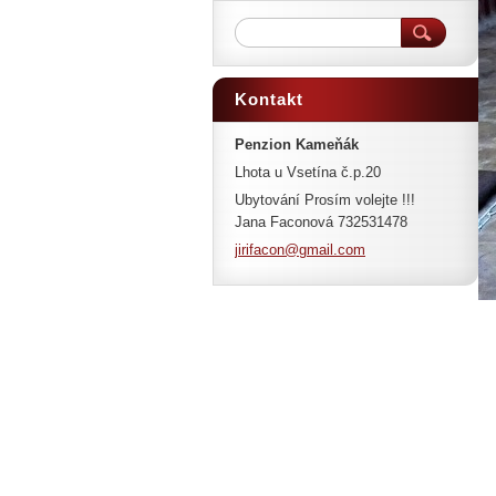
Kontakt
Penzion Kameňák
Lhota u Vsetína č.p.20
Ubytování Prosím volejte !!!
Jana Faconová 732531478
jirifaco
n@gmail.
com