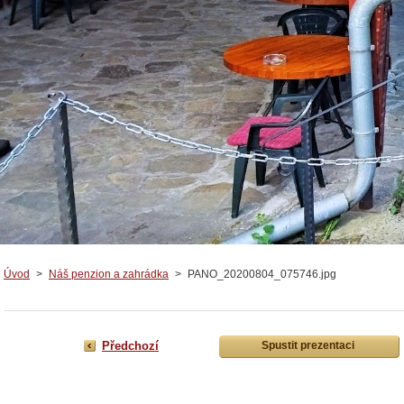
Úvod
>
Náš penzion a zahrádka
>
PANO_20200804_075746.jpg
Předchozí
Spustit prezentaci